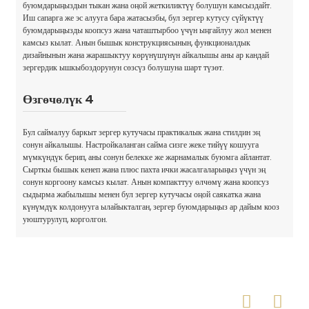
буюмдарыңыздын тыкан жана оңой жеткиликтүү болушун камсыздайт.
Иш сапарга же эс алууга бара жатасызбы, бул зергер кутусу сүйүктүү
буюмдарыңызды коопсуз жана чаташтырбоо үчүн ыңгайлуу жол менен
камсыз кылат. Анын бышык конструкциясынын, функционалдык
дизайнынын жана жарашыктуу көрүнүшүнүн айкалышы аны ар кандай
зергердик ышкыбоздорунун сөзсүз болушуна шарт түзөт.
Өзгөчөлүк 4
Бул саймалуу баркыт зергер кутучасы практикалык жана стилдин эң
сонун айкалышы. Настройкаланган сайма сизге жеке тийүү кошууга
мүмкүндүк берип, аны сонун белекке же жарнамалык буюмга айлантат.
Сырткы бышык кенеп жана плюс пахта ички жасалгаларыңыз үчүн эң
сонун коргоону камсыз кылат. Анын компакттуу өлчөмү жана коопсуз
сыдырма жабылышы менен бул зергер кутучасы оңой саякатка жана
күнүмдүк колдонууга ылайыкталган, зергер буюмдарыңыз ар дайым кооз
уюштурулуп, корголгон.