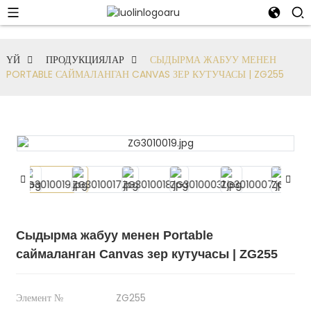
ҮЙ
ПРОДУКЦИЯЛАР
СЫДЫРМА ЖАБУУ МЕНЕН
PORTABLE САЙМАЛАНГАН CANVAS ЗЕР КУТУЧАСЫ | ZG255
Сыдырма жабуу менен Portable
саймаланган Canvas зер кутучасы | ZG255
Элемент №
ZG255