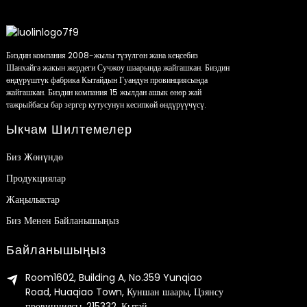
Биздин компания 2008-жылы түзүлгөн жана кеңсебиз
Шанхайга жакын жердеги Сучжоу шаарында жайгашкан. Биздин
өндүрүштүк фабрика Кытайдын Гуандун провинциясында
жайгашкан. Биздин компания 15 жылдан ашык өнөр жай
тажрыйбасы бар зергер кутусунун кесипкөй өндүрүүчүсү.
Ыкчам Шилтемелер
Биз Жөнүндө
Продукциялар
Жаңылыктар
Биз Менен Байланышыңыз
Байланышыңыз
Room1602, Building A, No.359 Yunqiao
Road, Huaqiao Town, Куншан шаары, Цзянсу
провинциясы, 215332, Кытай.