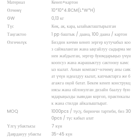
Материал
Кенеп+картон
Өлчөмү
10*10*4.8CM(L*W*H)
GW
0,13 кг
Түс
Көк, ак, кара, ылайыкташтырылган
Таңгактоо
1 pp баштык / даана, 100 даана / картон
Өзгөчөлүк
Биздин көчмө кенеп зергер кутучабыз коо
з саймаланган жана ыңгайлуу сыдырма ме
нен жабдылган, зергер буюмдарыңыз үчүн
коопсуз жана жарашыктуу сактоону камс
ыз кылат. Анын компакт-өлчөмү аны саяк
ат үчүн идеалдуу кылат, капчыктарга же б
агажга оңой батат. Бекем кенеп конструкц
иясы жана ойлонулган дизайн баалуу бую
мдарыңызды зыяндан коргоп, практикалы
к жана стилди айкалыштырат.
MOQ
1000pcs / түсү, биринчи тартиби, биз 30
0pcs / түс кабыл алат
Үлгү убактысы
7 күн
Даярдануу убакты
35-45 күн