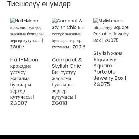
Тиешелүү өнүмдөр
Stylish жана
Ч
Ыңгайлуу
с
Half-Moon
Compact &
Square
к
крокодил
Stylish Chic
Portable
с
үлгүсү
Би-түстүү
Jewelry Box |
м
жасалма
жасалма
ZG075
булгаары
булгаары
зергер
зергер
кутучасы |
кутучасы |
ZG007
ZG018