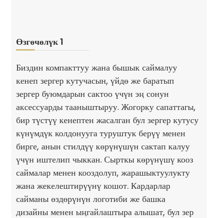
Өзгөчөлүк 1
Биздин компакттуу жана бышык саймалуу
кенеп зергер кутучасын, үйдө же баратып
зергер буюмдарын сактоо үчүн эң сонун
аксессуарды тааныштыруу. Жогорку сапаттагы,
бир түстүү кенептен жасалган бул зергер кутусу
күнүмдүк колдонууга туруштук берүү менен
бирге, анын стилдүү көрүнүшүн сактап калуу
үчүн иштелип чыккан. Сырткы көрүнүшү кооз
саймалар менен кооздолуп, жарашыктуулукту
жана жекелештирүүнү кошот. Кардарлар
сайманы өздөрүнүн логотиби же башка
дизайны менен ыңгайлаштыра алышат, бул зер