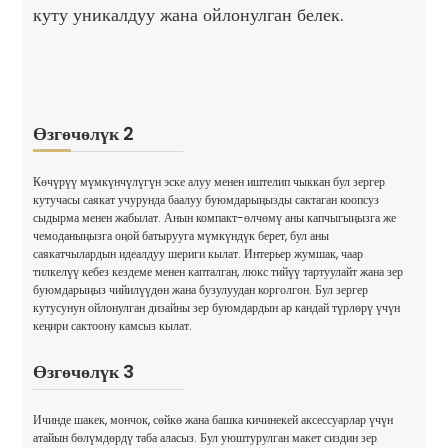
куту уникалдуу жана ойлонулган белек.
Өзгөчөлүк 2
Көчүрүү мүмкүнчүлүгүн эске алуу менен иштелип чыккан бул зергер
кутучасы саякат учурунда баалуу буюмдарыңызды сактаган коопсуз
сыдырма менен жабылат. Анын компакт-өлчөмү аны капчыгыңызга же
чемоданыңызга оңой батырууга мүмкүндүк берет, бул аны
саякатчылардын идеалдуу шериги кылат. Интерьер жумшак, чаар
тилкелүү кебез кездеме менен капталган, люкс тийүү тартуулайт жана зер
буюмдарыңыз чийилүүдөн жана бузулуудан корголгон. Бул зергер
кутусунун ойлонулган дизайны зер буюмдардын ар кандай түрлөрү үчүн
кеңири сактоону камсыз кылат.
Өзгөчөлүк 3
Ичинде шакек, мончок, сөйкө жана башка кичинекей аксессуарлар үчүн
атайын бөлүмдөрдү таба аласыз. Бул уюштурулган макет сиздин зер