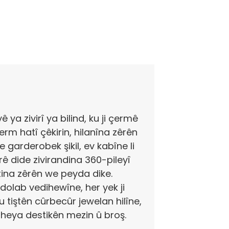
 ya zivirî ya bilind, ku ji çermê
erm hatî çêkirin, hilanîna zêrên
he garderobek şikil, ev kabîne li
ê dide zivirandina 360-pileyî
ştina zêrên we peyda dike.
dolab vedihewîne, her yek ji
u tiştên cûrbecûr jewelan hilîne,
e heya destikên mezin û broş.