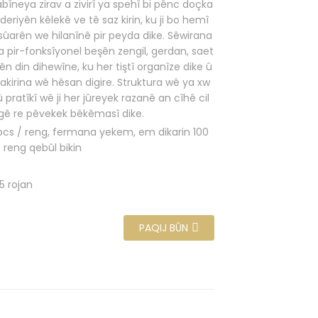
bîneya zirav a zivirî ya spehî bi pênc doçka
deriyên kêlekê ve tê saz kirin, ku ji bo hemî
sûarên we hilanînê pir peyda dike. Sêwirana
 pir-fonksîyonel beşên zengil, gerdan, saet
ên din dihewîne, ku her tiştî organîze dike û
akirina wê hêsan digire. Struktura wê ya xw
û pratîkî wê ji her jûreyek razanê an cîhê cil
gê re pêvekek bêkêmasî dike.
pcs / reng, fermana yekem, em dikarin 100
 reng qebûl bikin
5 rojan
PAQIJ BÛN