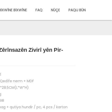
BİXWÎNE BİXWÎNE
FAQ
NÛÇE
PAQIJ BÛN
êrînsazên Zivirî yên Pir-
Load
Load
1
 Qedîfe nerm + MDF
5*28.5CM(L*W*H)
g
GIR
bag + qutiya hundir / pc, 4 pcs / karton