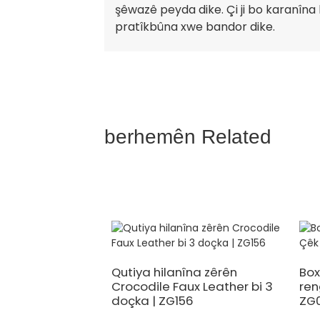
şêwazê peyda dike. Çi ji bo karanîna
pratîkbûna xwe bandor dike.
berhemên Related
Qutiya hilanîna zêrên
Box
Crocodile Faux Leather bi 3
ren
doçka | ZG156
ZG