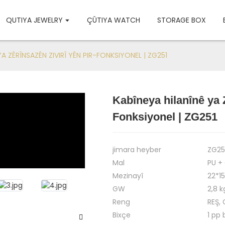
QUTIYA JEWELRY
ÇÛTIYA WATCH
STORAGE BOX
YA ZÊRÎNSAZÊN ZIVIRÎ YÊN PIR-FONKSIYONEL | ZG251
Kabîneya hilanînê ya Z
Loading...
Loading...
Fonksiyonel | ZG251
jimara heyber
ZG25
Mal
PU +
Mezinayî
22*1
GW
2,8 k
Reng
REŞ, 
Bixçe
1 pp 