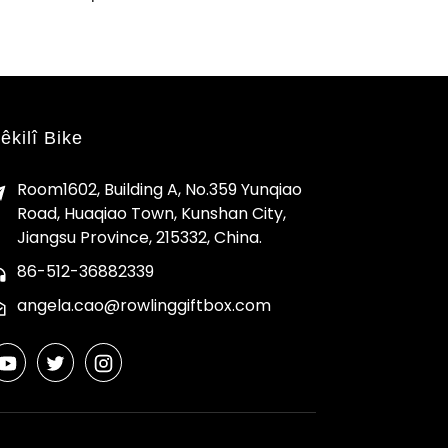
êkilî Bike
Room1602, Building A, No.359 Yunqiao
Road, Huaqiao Town, Kunshan City,
Jiangsu Province, 215332, China.
86-512-36882339
angela.cao@rowlinggiftbox.com