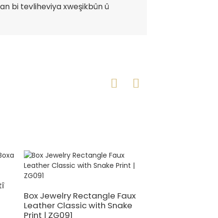
an bi tevliheviya xweşikbûn û
î
Box Jewelry Rectangle Faux
Zêrînkerên Çerm
Leather Classic with Snake
Çermê Reş ên E
Print | ZG091
| ZG250