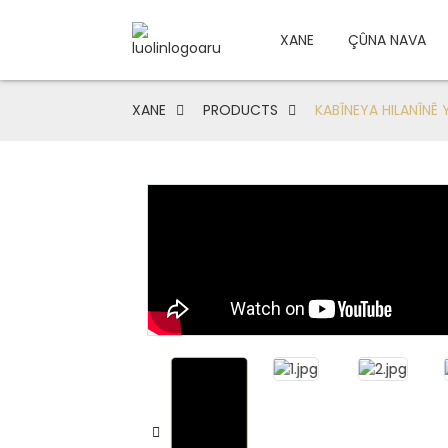
XANE
ÇÛNA NAVA
XANE
PRODUCTS
KABÎNEYA HILANÎNÊ 
Loading...
Loading...