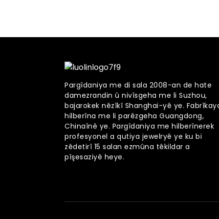
Pargîdaniya me di sala 2008-an de hate
damezrandin û nivîsgeha me li Suzhou,
bajarokek nêzîkî Shanghai-yê ye. Fabrîkay
hilberîna me li parêzgeha Guangdong,
Chinaînê ye. Pargîdaniya me hilberînerek
profesyonel a qutiya jewelryê ye ku bi
zêdetirî 15 salan ezmûna têkildar a
pîşesaziyê heye.