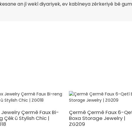
 kesane an jî wekî diyariyek, ev kabîneya zêrkeriyê bê gum
 Jewelry Çermê Faux Bi-
Çermê Çermê Faux 6-Qet
g Çêk û Stylish Chic |
Boxa Storage Jewelry |
018
ZG209