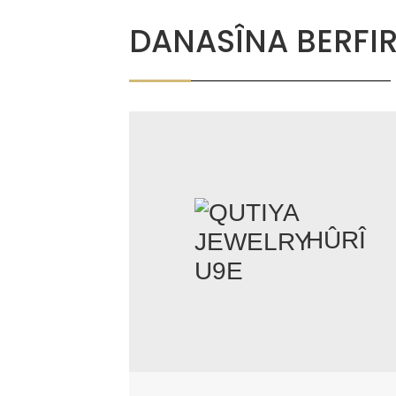
DANASÎNA BERFI
HÛRÎ