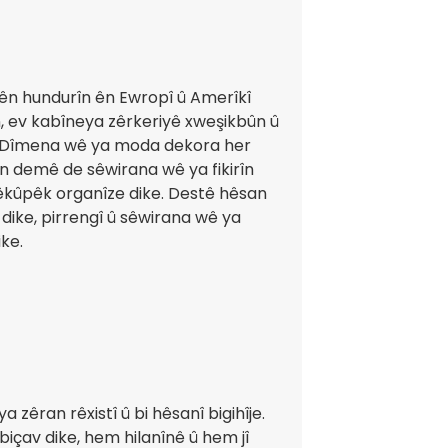
ên hundurîn ên Ewropî û Amerîkî
n, ev kabîneya zêrkeriyê xweşikbûn û
. Dîmena wê ya moda dekora her
an demê de sêwirana wê ya fikirîn
êkûpêk organîze dike. Destê hêsan
n dike, pirrengî û sêwirana wê ya
ke.
 zêran rêxistî û bi hêsanî bigihîje.
içav dike, hem hilanînê û hem jî