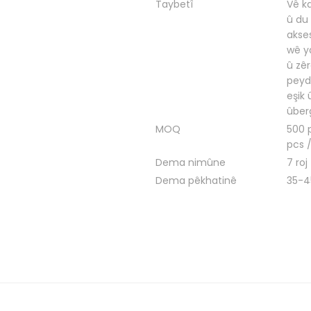
Taybetî
Vê ka
û du 
akse
wê ya
û zêr
peyd
eşik 
ûber
MOQ
500 
pcs /
Dema nimûne
7 roj
Dema pêkhatinê
35-4