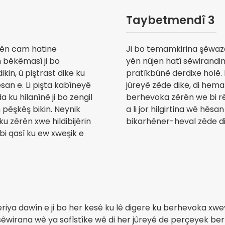
Taybetmendî 3
yên cam hatine
Ji bo temamkirina şêwaz
 bêkêmasî ji bo
yên nûjen hatî sêwirandi
kin, û piştrast dike ku
pratîkbûnê derdixe holê
san e. Li pişta kabîneyê
jûreyê zêde dike, di hem
 ku hilanînê ji bo zengil
berhevoka zêrên we bi r
 pêşkêş bikin. Neynik
a li jor hilgirtina wê hêsa
u zêrên xwe hildibijêrin
bikarhêner-heval zêde di
bi qasî ku ew xweşik e
riya dawîn e ji bo her kesê ku lê digere ku berhevoka xweya
sêwirana wê ya sofîstîke wê di her jûreyê de perçeyek berb