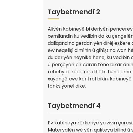
Taybetmendî 2
Aliyên kabîneyê bi deriyên pencere
xemilandin ku vedibin da ku çengelên
daliqandina gerdaniyên dirêj eşkere di
ew neqelişî dimînin û gihîştina wan hê
du deriyên neynikê hene, ku vedibin da
û perçeyên pir caran têne bikar anîn
rehetiyek zêde ne, dihêlin hûn dema k
xuyangê xwe kontrol bikin, kabîneyê 
fonksiyonel dike.
Taybetmendî 4
Ev kabîneya zêrkeriyê ya zivirî çarese
Materyalên wê yên qalîteya bilind û 