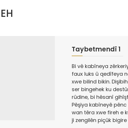
REH
Taybetmendî 1
Bi vê kabîneya zêrkeriyê
faux luks û qedîfeya n
xwe bilind bikin. Dişibi
ser bingehek ku destûr
rûdine, bi hêsanî gihî
Pêşiya kabîneyê pênc 
wan têra xwe fireh e k
ji zengilên piçûk bigir