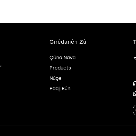
Girêdanên Zû
T
Çûna Nava
a
Products
Nûçe
Paqij Bûn