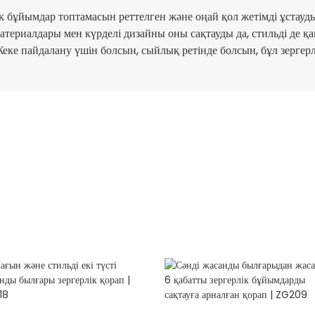
ік бұйымдар топтамасын реттелген және оңай қол жетімді ұстауд
териалдары мен күрделі дизайны оны сақтауды да, стильді де қа
Жеке пайдалану үшін болсын, сыйлық ретінде болсын, бұл зергер