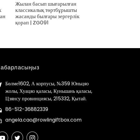
Жылан басып шығарылған
Талғампаз 4 деңге
к
классикалық төртбұрышты
жасанды былғары 
ған
жасанды былғары зергерлік
бұйымдар мен саға
қорап | ZG091
ZG250
Хабарласыңыз
Бөлме1602, А корпусы, №359 Юньцяо
жолы, Хуацяо қаласы, Куньшань қаласы,
Цзянсу провинциясы, 215332, Қытай.
86-512-36882339
angela.cao@rowlingiftbox.com