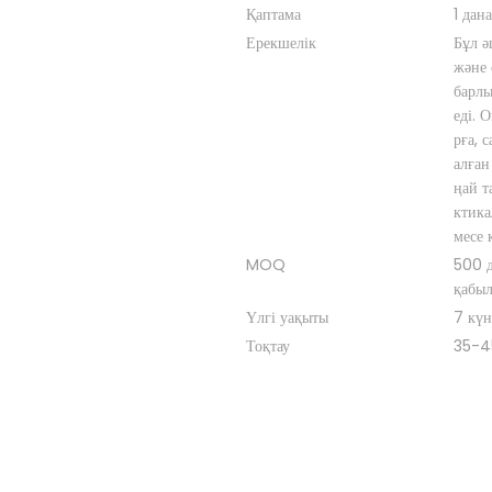
Қаптама
1 дан
Ерекшелік
Бұл ә
және 
барлы
еді. 
рға, 
алған
ңай т
ктика
месе 
MOQ
500 д
қабыл
Үлгі уақыты
7 күн
Тоқтау
35-4