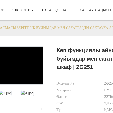
ЗЕРГЕРЛІК ЖӘНЕ
САҚАТ ҚОРПАҒЫ
САҚТАУ ЖАҢЫСЫ
ЛМАЛЫ ЗЕРГЕРЛІК БҰЙЫМДАР МЕН САҒАТТАРДЫ САҚТАУҒА АР
Көп функциялы айн
Loading...
Loading...
бұйымдар мен сағат
шкаф | ZG251
Элемент №
ZG25
Материал
ПУ+Ж
Өлшем
22*1
GW
2,8 к
Түс
ҚАРА