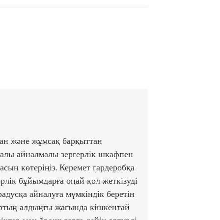
ан және жұмсақ барқыттан
палы айналмалы зергерлік шкафпен
асын көтеріңіз. Керемет гардеробқа
рлік бұйымдарға оңай қол жеткізуді
радусқа айналуға мүмкіндік беретін
афтың алдыңғы жағында кішкентай