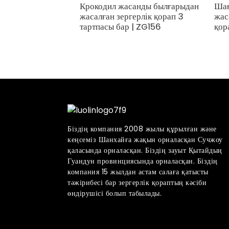
Крокодил жасанды былғарыдан
Шағ
жасалған зергерлік қорап 3
жас
тартпасы бар | ZG156
қор
Біздің компания 2008 жылы құрылған және
кеңсеміз Шанхайға жақын орналасқан Сучжоу
қаласында орналасқан. Біздің зауыт Қытайдың
Гуандун провинциясында орналасқан. Біздің
компания 15 жылдан астам салаға қатысты
тәжірибесі бар зергерлік қораптың кәсіби
өндірушісі болып табылады.