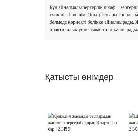
Бұл айналмалы зергерлік шкаф - зергерл
түпкілікті шешім. Оның жоғары сапалы ма
бөлмеде көрнекті бөлікке айналдырады. 
практикалық үйлесімімен таң қалдырады.
Қатысты өнімдер