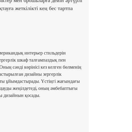
іктер мен брошьларға дейін әртүрлі
тауға жеткілікті кең бес тартпа
мерикандық интерьер стильдерін
ергерлік шкаф талғампаздық пен
 Оның сәнді көрінісі кез келген бөлменің
астырылған дизайны зергерлік
ты ұйымдастырады. Үстіңгі жағындағы
дауды жеңілдетеді, оның әмбебаптығы
ы дизайнын қосады.