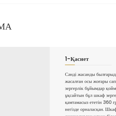
МА
1-Қасиет
Сәнді жасанды былғарыд
жасалған осы жоғары са
зергерлік бұйымдар қойм
ұқсайтын бұл шкаф зерге
қамтамасыз ететін 360 г
негізде орналасқан. Шк