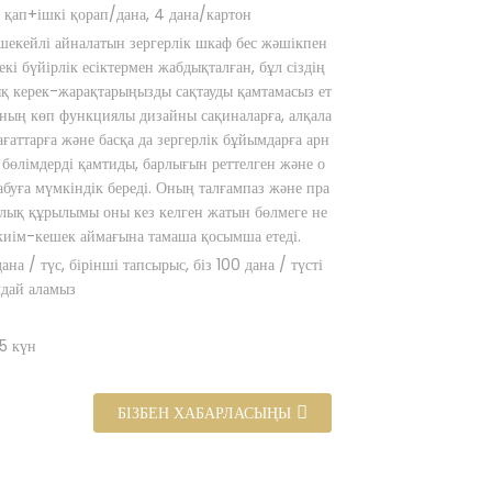
а қап+ішкі қорап/дана, 4 дана/картон
шекейлі айналатын зергерлік шкаф бес жәшікпен
екі бүйірлік есіктермен жабдықталған, бұл сіздің
қ керек-жарақтарыңызды сақтауды қамтамасыз ет
Оның көп функциялы дизайны сақиналарға, алқала
сағаттарға және басқа да зергерлік бұйымдарға арн
 бөлімдерді қамтиды, барлығын реттелген және о
абуға мүмкіндік береді. Оның талғампаз және пра
лық құрылымы оны кез келген жатын бөлмеге не
киім-кешек аймағына тамаша қосымша етеді.
ана / түс, бірінші тапсырыс, біз 100 дана / түсті
дай аламыз
5 күн
БІЗБЕН ХАБАРЛАСЫҢЫ