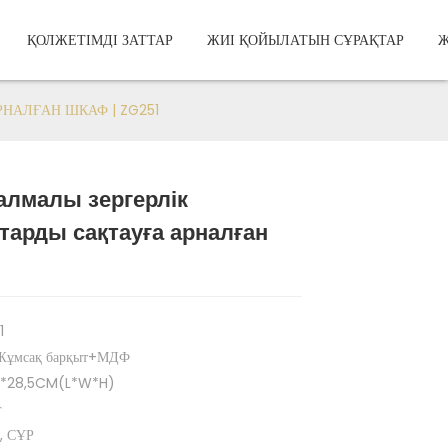
ҚОЛЖЕТІМДІ ЗАТТАР
ЖИІ ҚОЙЫЛАТЫН СҰРАҚТАР
НАЛҒАН ШКАФ | ZG251
алмалы зергерлік
Load
Load
тарды сақтауға арналған
1
ұмсақ барқыт+МДФ
5*28,5CM(L*W*H)
г
, СҰР