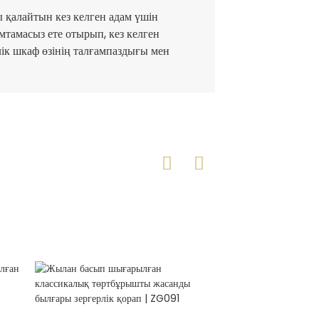
ы қалайтын кез келген адам үшін
мтамасыз ете отырып, кез келген
лік шкаф өзінің талғампаздығы мен