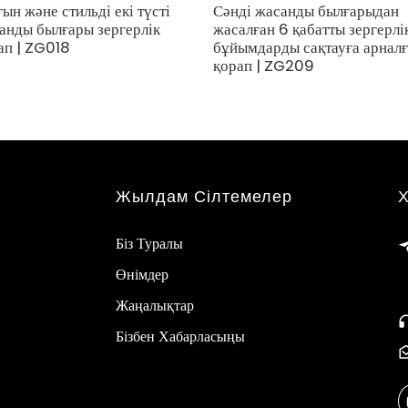
ын және стильді екі түсті
Сәнді жасанды былғарыдан
анды былғары зергерлік
жасалған 6 қабатты зергерлі
ап | ZG018
бұйымдарды сақтауға арнал
қорап | ZG209
Жылдам Сілтемелер
Біз Туралы
Өнімдер
Жаңалықтар
Бізбен Хабарласыңы