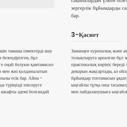
сақиналардан үлкен білез
зергерлік бұйымдарды сақ
бар.
3-Қасиет
шін тамаша ілмектерді ашу
Заманауи еуропалық және а
безендірілген, бұл
толықтыруға арналған бұл з
ге оңай болуын қамтамасыз
практикалық көрініс береді.
р мен жиі қолданылатын
декорын жақсартады, ал ойл
налы есік бар. Айна -
бұйымдар топтамасын ұқып
ы түріңізді тексеруге
ыңғайлы тұтқа оны тасымал
 шкафты әдемі болғандай
мен пайдаланушыға ыңғайл