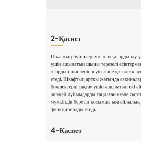
2-Қасиет
Шкафтың бүйірлері ұзын алқаларды ілу ү
үшін ашылатын шыны терезелі есіктермен 
олардың шиеленіспеуін және қол жеткізу
етеді. Шкафтың артқы жағында сақинала
бөлшектерді сақтау үшін ашылатын екі ай
әшекей бұйымдарды таңдаған кезде сыртқ
мүмкіндік беретін қосымша ыңғайлылық,
функционалды етеді.
4-Қасиет