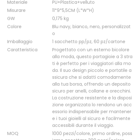
Materiale
PU+Plastica+velluto
Misurare
11*9*5,5CM (L*W*H)
GW
0,175 kg
Colore
Blu navy, bianco, nero, personalizzat
o
Imballaggio
1 sacchetto pp/pz, 60 pz/cartone
Caratteristica
Progettato con un esterno bicolore
alla moda, questo portagioie a 3 stra
ti è perfetto per i viaggiatori alla mo
da. Il suo design piccolo e portatile a
ssicura che si adatti comodamente
alla tua borsa, offrendo un deposito
sicuro per anelli, collane e orecchini.
La costruzione resistente e la disposi
zione organizzata lo rendono un acc
essorio indispensabile per mantener
e i tuoi gioielli al sicuro e facilmente
accessibili durante il viaggio.
MOQ
1000 pezzi/colore, primo ordine, poss