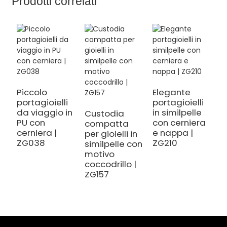
Prodotti correlati
Piccolo
Elegante
P
portagioielli
portagioielli
p
da viaggio in
in similpelle
t
Custodia
PU con
con cerniera
r
compatta
cerniera |
e nappa |
c
per gioielli in
ZG038
ZG210
a
similpelle con
Z
motivo
coccodrillo |
ZG157