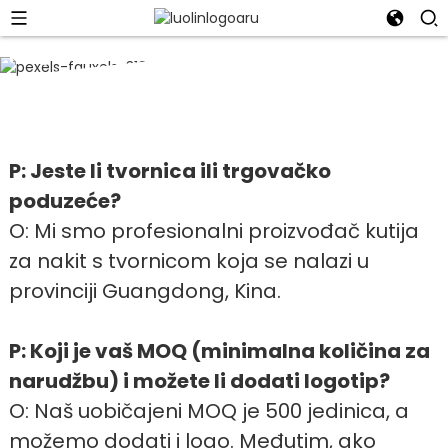
FAQ
Suzhou Rowling Gift Box Co., Ltd.
P: Jeste li tvornica ili trgovačko
poduzeće?
O: Mi smo profesionalni proizvođač kutija
za nakit s tvornicom koja se nalazi u
provinciji Guangdong, Kina.
P: Koji je vaš MOQ (minimalna količina za
narudžbu) i možete li dodati logotip?
O: Naš uobičajeni MOQ je 500 jedinica, a
možemo dodati i logo. Međutim, ako