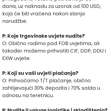
dana, uz naknadu za uzorak od 100 USD,
koja će biti vraćena nakon slanja
narudžbe.
P: Koje trgovinske uvjete nudite?
O: Obično radimo pod FOB uvjetima, ali
također možemo prihvatiti CIF, DDP, DDU i
EXW uvjete.
P: Koji su vaši uvjeti plaćanja?
O: Prihvaćamo T/T plaćanje, obično
zahtijevajući 30% depozita i 70% salda u
odnosu na teretnicu.
P: Nudite li usluge logistike i skladištenja?