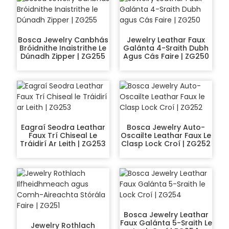
Bosca Jewelry Canbhás
Jewelry Leathar Faux
Bróidnithe Inaistrithe Le
Galánta 4-Sraith Dubh
Dúnadh Zipper | ZG255
Agus Cás Faire | ZG250
Eagraí Seodra Leathar
Bosca Jewelry Auto-
Faux Trí Chiseal Le
Oscailte Leathar Faux Le
Tráidirí Ar Leith | ZG253
Clasp Lock Croí | ZG252
Bosca Jewelry Leathar
Faux Galánta 5-Sraith Le
Jewelry Rothlach