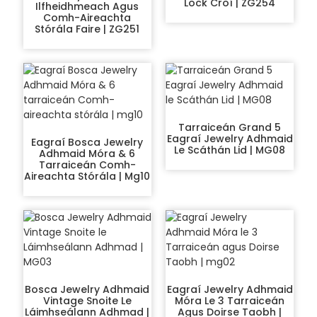
Lock Croí | ZG254
Ilfheidhmeach Agus
Comh-Aireachta
Stórála Faire | ZG251
Tarraiceán Grand 5
Eagraí Jewelry Adhmaid
Eagraí Bosca Jewelry
Le Scáthán Lid | MG08
Adhmaid Móra & 6
Tarraiceán Comh-
Aireachta Stórála | Mg10
Bosca Jewelry Adhmaid
Eagraí Jewelry Adhmaid
Vintage Snoite Le
Móra Le 3 Tarraiceán
Láimhseálann Adhmad |
Agus Doirse Taobh |