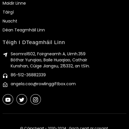
Maidir Linne
Táirgí
Nuacht
Déan Teagmháil Linn
Téigh I DTeagmháil Linn
Seomra1602, Foirgneamh A, Uimh.359
Bóthar Yunqiao, Baile Huaqiao, Cathair
Kunshan, Cúige Jiangsu, 215332, an tSín.
86-512-36882339
angela.cao@rowlinggiftbox.com
© Cóipcheart - 2010-2024 : Gach ceart ar cosaint.