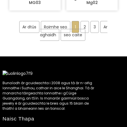
MG03
Mg02
Ar dtús
Roimhe seo
1
2
3
Ar
aghaidh
seo caite
Bunaíodh ár gcuideachta i 2008 agus tá ár n-oifig
lonnaithe i Suzhou, cathair in aice le Shanghai. Tá ár
monarcha táirgeachta lonnaithe i gCúige
Guangdong, an tSín. Is monaróir gairmiúil bosca
jewelry é ár gcuideachta le breis agus 15 bliain de
thaithí a bhaineann leis an tionscal.
Naisc Thapa