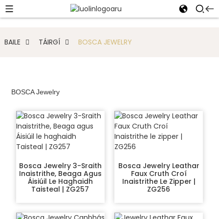
BAILE
TÁIRGÍ
BOSCA JEWELRY
BOSCA Jewelry
Bosca Jewelry 3-Sraith
Bosca Jewelry Leathar
Inaistrithe, Beaga Agus
Faux Cruth Croí
Áisiúil Le Haghaidh
Inaistrithe Le Zipper |
Taisteal | ZG257
ZG256