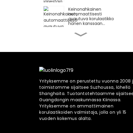
Keinonahkainen
automaattisesti
avautuva korulaatikko
hänen kanssaan...
Monitoimiset pyörivät
korut ja kello...
Tyylikäs 5-kerroksinen
keinonahkainen
korurasia...
Yrityksemme on perustettu vuonna 2008 
toimistomme sijaitsee Suzhoussa, lähellä
Suuri puinen korukaappi
7 pyörivällä...
Shanghaita. Tuotantotehtaamme sijaitse
Guangdongin maakunnassa Kiinassa.
Yrityksemme on ammattimainen
korulaatikoiden valmistaja, jolla on yli 15
Suuri puinen korurasia
ja 6 laatikkoa...
vuoden kokemus alalta.