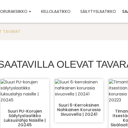
ORURAKSIIKKO
KELLOLAATIKKO
SÄILYTYSLAATIKKO
SA
AT TAVARAT
SAATAVILLA OLEVAT TAVAR
Suuri 6-Kerroksinen
Nahkainen Korurasia
Suuri PU-Korujen
Timan
Sivuovella | ZG241
Säilytyslaatikko
Itsest
Luksuslahja Naisille |
Ko
ZG245
Sisälaat