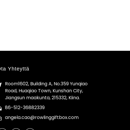
ta Yhteyttä
Room1602, Building A, No.359 Yunqiao
Road, Huaqiao Town, Kunshan City,
Jiangsun maakunta, 215332, Kiina.
86-512-36882339
angela.cao@rowlinggiftbox.com