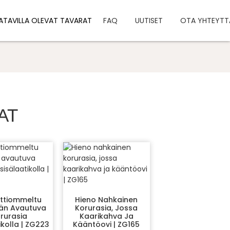
ATAVILLA OLEVAT TAVARAT
FAQ
UUTISET
OTA YHTEYTT
AT
ttiommeltu
Hieno Nahkainen
ään Avautuva
Korurasia, Jossa
rurasia
Kaarikahva Ja
ikolla | ZG223
Kääntöovi | ZG165