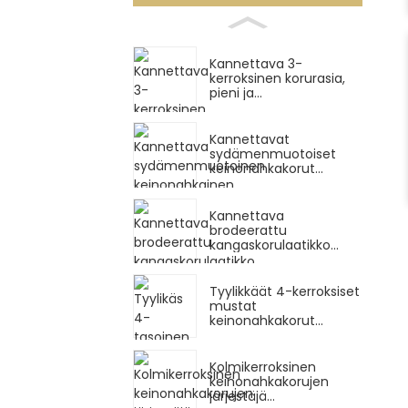
Kannettava 3-
kerroksinen korurasia,
pieni ja...
Kannettavat
sydämenmuotoiset
keinonahkakorut...
Kannettava
brodeerattu
kangaskorulaatikko...
Tyylikkäät 4-kerroksiset
mustat
keinonahkakorut...
Kolmikerroksinen
keinonahkakorujen
järjestäjä...