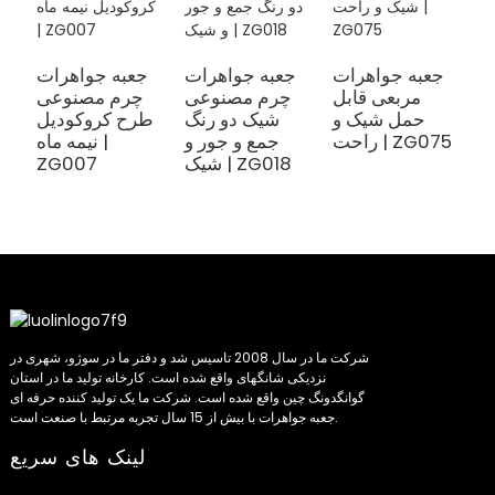
ت
جعبه جواهرات
جعبه جواهرات
جعبه جواهرات
PU
مربعی قابل
چرم مصنوعی
چرم مصنوعی
|
حمل شیک و
شیک دو رنگ
طرح کروکودیل
Z
راحت | ZG075
جمع و جور و
نیمه ماه |
شیک | ZG018
ZG007
شرکت ما در سال 2008 تاسیس شد و دفتر ما در سوژو، شهری در
نزدیکی شانگهای واقع شده است. کارخانه تولید ما در استان
گوانگدونگ چین واقع شده است. شرکت ما یک تولید کننده حرفه ای
جعبه جواهرات با بیش از 15 سال تجربه مرتبط با صنعت است.
لینک های سریع