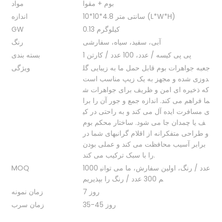
بوم + مقوا
مواد
10*10*4.8 سانتی متر (L*W*H)
اندازه
0.13 کیلوگرم
GW
آبی، سفید، سیاه، سفارشی
رنگ
1 پی پی کیسه / عدد، 100 عدد / کارتن
بسته بندی
جعبه جواهرات بوم قابل حمل ما به زیبایی گل
ویژگی
دوزی شده و مجهز به یک زیپ مناسب است
که ذخیره ای امن و ظریف برای جواهرات ش
ما فراهم می کند. اندازه جمع و جور آن را برا
ی مسافرت ایده آل می کند و به راحتی در کی
ف یا چمدان جا می شود. ساختار محکم بوم
و طراحی متفکرانه از اقلام گرانبهای شما در
برابر آسیب محافظت می کند و عملی بودن
را با سبک ترکیب می کند.
1000 عدد / رنگ، اولین سفارش، ما می توانی
MOQ
م 300 عدد / رنگ را بپذیریم
7 روز
زمان نمونه
35-45 روز
زمان سرب