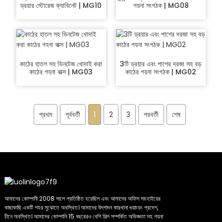
ড্রয়ার স্টোরেজ ক্যাবিনেট | MG10
গয়না সংগঠক | MG08
কাঠের হাতল সহ ভিনটেজ খোদাই করা
3টি ড্রয়ার এবং পাশের দরজা সহ বড়
কাঠের গহনা বাক্স | MG03
কাঠের গয়না সংগঠক | MG02
প্রথম
পূর্ববর্তী
1
2
3
পরবর্তী
শেষ
আমাদের কোম্পানী 2008 সালে প্রতিষ্ঠিত হয়েছিল এবং আমাদের অফিস সাংহাইয়ের
কাছাকাছি একটি শহর সুঝোতে অবস্থিত। আমাদের উৎপাদন কারখানা গুয়াংডং প্রদেশ,
চীনে অবস্থিত। আমাদের কোম্পানি 15 বছরেরও বেশি শিল্প সম্পর্কিত অভিজ্ঞতা সহ গয়না