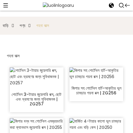
বাড়ি
পণ্য
গহনা বাক্স
গহনা বাক্স
জিপার সহ পোর্টেবল হার্ট-আকৃতির ভুল
চামড়ার গয়না বক্স | ZG256
পোর্টেবল 3-টায়ার জুয়েলারি বক্স, ছোট
এবং ভ্রমণের জন্য সুবিধাজনক |
ZG257