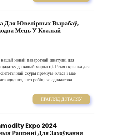
а Для Ювелірных Вырабаў,
ходна Мець У Кожнай
 нашай новай паваротнай шкатулкі для
 дадатку да вашай марнасці. Гэтая скрынка для
сінтэтычнай скуры прэміум-класа і мае
ага адцення, што робіць яе адначасова
ПРАГЛЯД ДЭТАЛЯЎ
modity Expo 2024
ныя Рашэнні Для Захоўвання