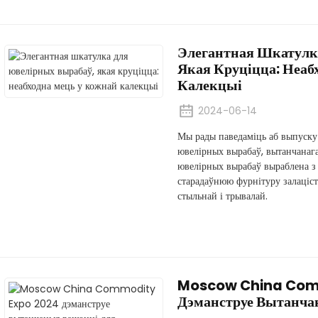
Элегантная Шкатулк
Якая Круціцца: Неаб
Калекцыі
2024-06-14
Мы рады паведаміць аб выпуску
ювелірных вырабаў, вытанчанага
ювелірных вырабаў выраблена з 
старадаўнюю фурнітуру залаціст
стыльнай і трывалай.
Moscow China Com
Дэманструе Вытанча