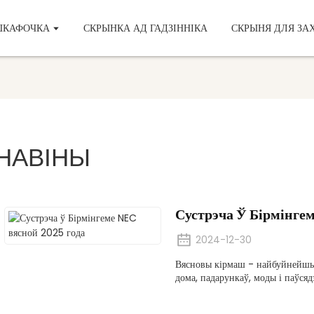
ШКАФОЧКА
СКРЫНКА АД ГАДЗІННІКА
СКРЫНЯ ДЛЯ ЗА
НАВІНЫ
Сустрэча Ў Бірмінге
2024-12-30
Вясновы кірмаш - найбуйнейшы 
дома, падарункаў, моды і паўсяд