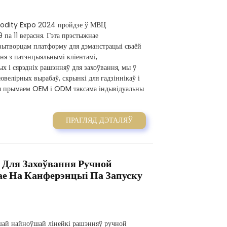
odity Expo 2024 пройдзе ў МВЦ
 па 11 верасня. Гэта прэстыжнае
 вытворцам платформу для дэманстрацыі сваёй
ня з патэнцыяльнымі кліентамі,
х і сярэдніх рашэнняў для захоўвання, мы ў
велірных вырабаў, скрынкі для гадзіннікаў і
Мы прымаем OEM і ODM таксама індывідуальны
ПРАГЛЯД ДЭТАЛЯЎ
 Для Захоўвання Ручной
е На Канферэнцыі Па Запуску
ашай найноўшай лінейкі рашэнняў ручной