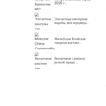
2025 г....
Элегантныя ювелірныя
вырабы, якія верцяцца...
Маскоўская Кітайская
таварная выстава...
Вытанчанае сховішча
ручной працы ...