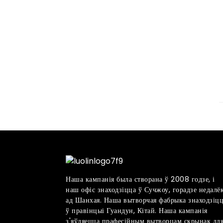
Наша кампанія была створана ў 2008 годзе, і
наш офіс знаходзіцца ў Сучжоу, горадзе недалё
ад Шанхая. Наша вытворчая фабрыка знаходзіц
ў правінцыі Гуандун, Кітай. Наша кампанія
з'яўляецца прафесійным вытворцам скрынак дл