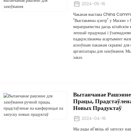
2024-05-16
Чаканая выстава China Comm
"Выставачны цэнтр" у Маскве з 9
мерапрыемства дасць кітайскім
лепшай прадукцыі і ўзаемадзеян
падкрэсліваючы асартымент малы
асноўным пакажам скрынкі для ю
арганізатары для захоўвання. 
заказ.
Вытанчанае Рашэнне
Працы, Прадстаўлена
Новых Прадуктаў
2024-04-16
Мы рады аб'явіць аб запуску н