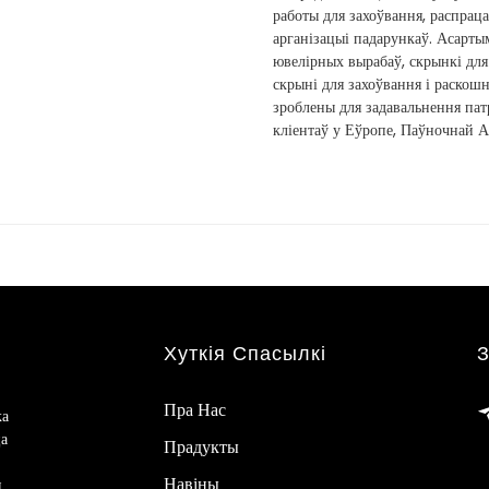
работы для захоўвання, распраца
арганізацыі падарункаў. Асарты
ювелірных вырабаў, скрынкі для 
скрыні для захоўвання і раскош
зроблены для задавальнення па
кліентаў у Еўропе, Паўночнай А
Хуткія Спасылкі
З
Пра Нас
ка
ца
Прадукты
Навіны
я