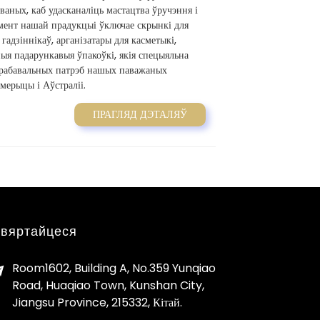
ваных, каб удасканаліць мастацтва ўручэння і
мент нашай прадукцыі ўключае скрынкі для
гадзіннікаў, арганізатары для касметыкі,
ныя падарункавыя ўпакоўкі, якія спецыяльна
трабавальных патрэб нашых паважаных
мерыцы і Аўстраліі.
ПРАГЛЯД ДЭТАЛЯЎ
вяртайцеся
Room1602, Building A, No.359 Yunqiao
Road, Huaqiao Town, Kunshan City,
Jiangsu Province, 215332, Кітай.