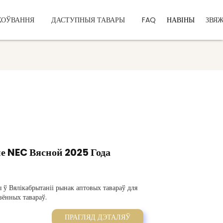
ХОЎВАННЯ
ДАСТУПНЫЯ ТАВАРЫ
FAQ
НАВІНЫ
ЗВЯЖ
ме NEC Вясной 2025 Года
ў Вялікабрытаніі рынак аптовых тавараў для
зённых тавараў.
ПРАГЛЯД ДЭТАЛЯЎ